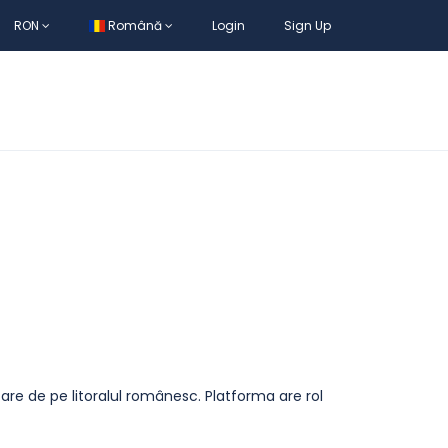
RON
Română
Login
Sign Up
azare de pe litoralul românesc. Platforma are rol