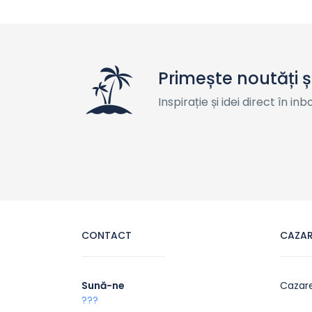
Primește noutăți ș
Inspirație și idei direct în inb
CONTACT
CAZAR
Sună-ne
Cazar
???