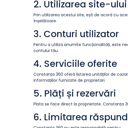
2. Utilizarea site-ului
Prin utilizarea acestui site, ești de acord cu ace
înșelătoare.
3. Conturi utilizator
Pentru a utiliza anumite funcționalități, este n
contului tău.
4. Serviciile oferite
Constanța 360 oferă listarea unităților de cazar
informațiilor furnizate de proprietari.
5. Plăți și rezervări
Plata se face direct la proprietate. Constanța 
6. Limitarea răspund
Constanța 360 nu este responsabilă pentru: