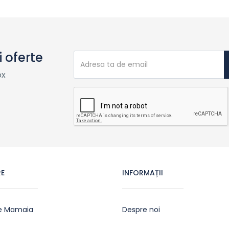
i oferte
ox
E
INFORMAȚII
e Mamaia
Despre noi