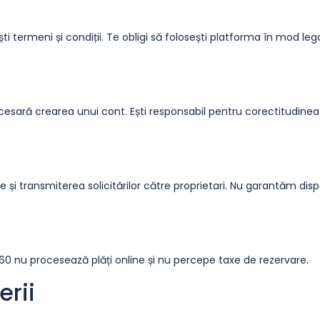
ști termeni și condiții. Te obligi să folosești platforma în mod lega
ecesară crearea unui cont. Ești responsabil pentru corectitudinea
e și transmiterea solicitărilor către proprietari. Nu garantăm disp
360 nu procesează plăți online și nu percepe taxe de rezervare.
erii