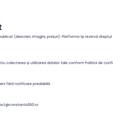
t
publicat (descrieri, imagini, prețuri). Platforma își rezervă drept
ntru colectarea și utilizarea datelor tale conform Politicii de confi
i fără notificare prealabilă.
ontact@constanta360.ro