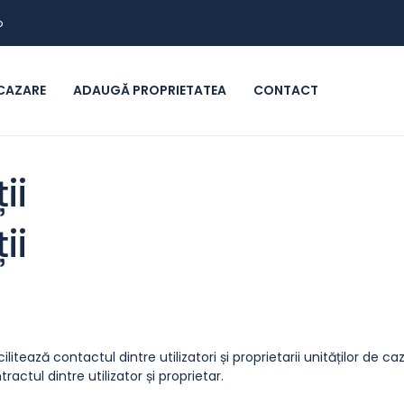
o
CAZARE
ADAUGĂ PROPRIETATEA
CONTACT
ii
ii
tează contactul dintre utilizatori și proprietarii unităților de c
actul dintre utilizator și proprietar.